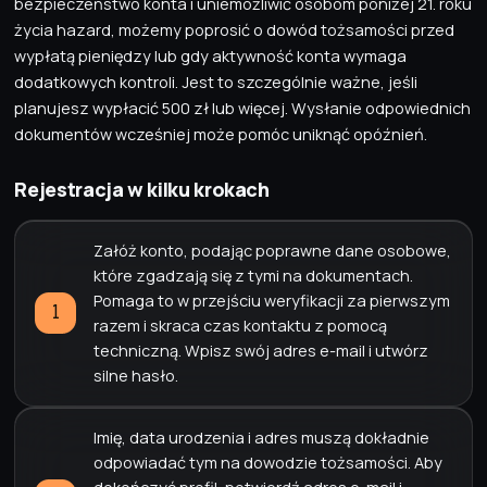
bezpieczeństwo konta i uniemożliwić osobom poniżej 21. roku
życia hazard, możemy poprosić o dowód tożsamości przed
wypłatą pieniędzy lub gdy aktywność konta wymaga
dodatkowych kontroli. Jest to szczególnie ważne, jeśli
planujesz wypłacić 500 zł lub więcej. Wysłanie odpowiednich
dokumentów wcześniej może pomóc uniknąć opóźnień.
Rejestracja w kilku krokach
Załóż konto, podając poprawne dane osobowe,
które zgadzają się z tymi na dokumentach.
Pomaga to w przejściu weryfikacji za pierwszym
razem i skraca czas kontaktu z pomocą
techniczną. Wpisz swój adres e-mail i utwórz
silne hasło.
Imię, data urodzenia i adres muszą dokładnie
odpowiadać tym na dowodzie tożsamości. Aby