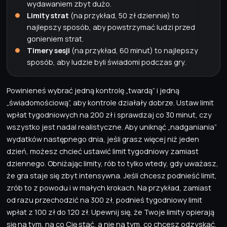
wydawaniem zbyt dużo.
Limity strat
(na przykład, 50 zł dziennie) to
najlepszy sposób, aby powstrzymać ludzi przed
gonieniem strat.
Timery sesji
(na przykład, 60 minut) to najlepszy
sposób, aby ludzie byli świadomi podczas gry.
Powinieneś wybrać jedną kontrolę „twardą” i jedną
„świadomościową”, aby kontrole działały dobrze. Ustaw limit
wpłat tygodniowych na 200 zł i sprawdzaj co 30 minut, czy
wszystko jest nadal realistyczne. Aby uniknąć „nadganiania”
wydatków następnego dnia, jeśli grasz więcej niż jeden
dzień, możesz chcieć ustawić limit tygodniowy zamiast
dziennego. Obniżając limity, rób to tylko wtedy, gdy uważasz,
że gra staje się zbyt intensywna. Jeśli chcesz podnieść limit,
zrób to z powodu i w małych krokach. Na przykład, zamiast
od razu przechodzić na 300 zł, podnieś tygodniowy limit
wpłat z 100 zł do 120 zł. Upewnij się, że Twoje limity opierają
się na tym, na co Cię stać, a nie na tym, co chcesz odzyskać.