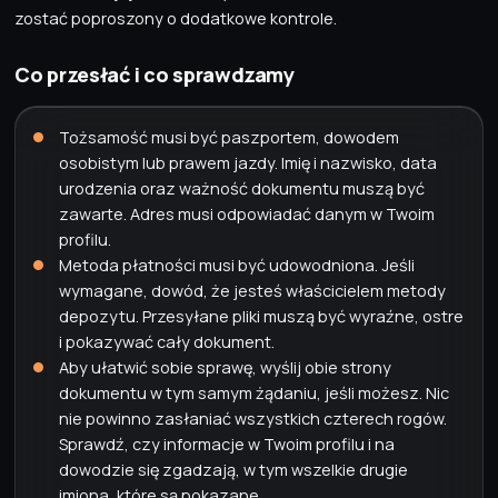
zostać poproszony o dodatkowe kontrole.
Co przesłać i co sprawdzamy
Tożsamość musi być paszportem, dowodem
osobistym lub prawem jazdy. Imię i nazwisko, data
urodzenia oraz ważność dokumentu muszą być
zawarte. Adres musi odpowiadać danym w Twoim
profilu.
Metoda płatności musi być udowodniona. Jeśli
wymagane, dowód, że jesteś właścicielem metody
depozytu. Przesyłane pliki muszą być wyraźne, ostre
i pokazywać cały dokument.
Aby ułatwić sobie sprawę, wyślij obie strony
dokumentu w tym samym żądaniu, jeśli możesz. Nic
nie powinno zasłaniać wszystkich czterech rogów.
Sprawdź, czy informacje w Twoim profilu i na
dowodzie się zgadzają, w tym wszelkie drugie
imiona, które są pokazane.