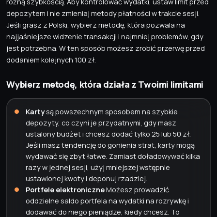
różną szybkością. Aby kontrolować wydatki, ustaw limit przed
depozytem i nie zmieniaj metody płatności w trakcie sesji.
Jeśli grasz z Polski, wybierz metodę, która pozwala na
najjaśniejsze widzenie transakcji i najmniej problemów, gdy
jest potrzebna. W ten sposób możesz zrobić przerwę przed
dodaniem kolejnych 100 zł.
Wybierz metodę, która działa z Twoimi limitami
Karty
są powszechnym sposobem na szybkie
depozyty, co czyni je przydatnymi, gdy masz
ustalony budżet i chcesz dodać tylko 25 lub 50 zł.
Jeśli masz tendencję do gonienia strat, karty mogą
wydawać się zbyt łatwe. Zamiast doładowywać kilka
razy w jednej sesji, użyj mniejszej wstępnie
ustawionej kwoty i deponuj rzadziej.
Portfele elektroniczne
Możesz prowadzić
oddzielne saldo portfela na wydatki na rozrywkę i
dodawać do niego pieniądze, kiedy chcesz. To