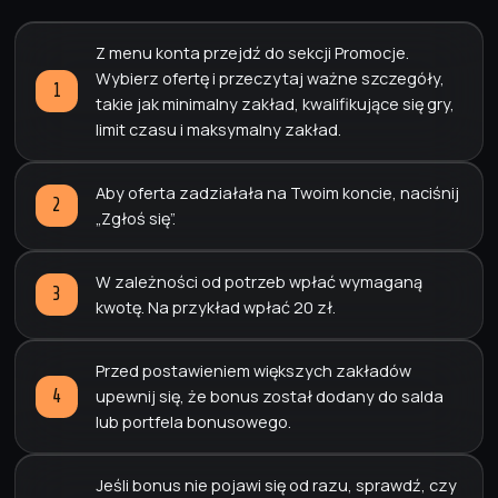
Z menu konta przejdź do sekcji Promocje.
Wybierz ofertę i przeczytaj ważne szczegóły,
takie jak minimalny zakład, kwalifikujące się gry,
limit czasu i maksymalny zakład.
Aby oferta zadziałała na Twoim koncie, naciśnij
„Zgłoś się”.
W zależności od potrzeb wpłać wymaganą
kwotę. Na przykład wpłać 20 zł.
Przed postawieniem większych zakładów
upewnij się, że bonus został dodany do salda
lub portfela bonusowego.
Jeśli bonus nie pojawi się od razu, sprawdź, czy