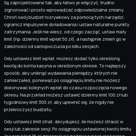
Są zaprojektowane tak, aby łatwo je włączyć, trudno
zignorować i prosto wprowadzać odpowiedzialne zmiany.
Chroń swój budżet rozrywkowy za pomocą tych narzędzi,
ogranicz impulsywne doładowania i ustaw naturalne punkty
zatrzymania. Jeśli nie wiesz, od czego zacząć, ustaw mały
limit (np. dzienny limit wpłat 50 zł), a następnie zmień go w
zależności od samopoczucia po kilku sesjach.
Gdy ustawisz limit wpłat, możesz dodać tylko określoną
kwotę do konta kasyna w określonym okresie. To najlepszy
sposób, aby uniknąć wydawania pieniędzy, których nie
zamierzałeś, ponieważ po osiągnięciu limitu nie możesz
dokonywać kolejnych wpłat do czasu rozpoczęcia nowego
okresu. Na przykład możesz ustawić dzienny limit 100 zł lub
tygodniowy limit 300 zł, aby upewnić się, że nigdy nie
przekroczysz budżetu.
Gdy ustawisz limit strat, decydujesz, ile możesz stracić w
sesji lub zakresie sesji. Po osiągnięciu ustawionej kwoty limitu