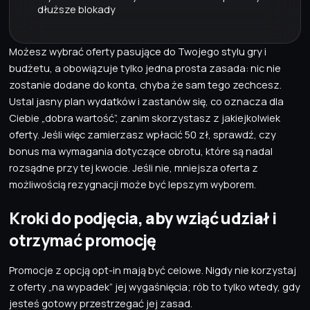
dłuższe blokady
Dostęp do aplikacji, kasyno w przeglądarce i limity
08
w podróży
Możesz wybrać oferty pasujące do Twojego stylu gry i
budżetu, a obowiązuje tylko jedna prosta zasada: nic nie
Możesz być pewien bezpieczeństwa i uczciwej
09
zostanie dodane do konta, chyba że sam tego zechcesz.
gry w Milky Way Casino dzięki szyfrowaniu,
Ustal jasny plan wydatków i zastanów się, co oznacza dla
testowaniu RNG i ochronie konta
Ciebie „dobra wartość”, zanim skorzystasz z jakiejkolwiek
Często zadawane pytania
10
oferty. Jeśli więc zamierzasz wpłacić 50 zł, sprawdź, czy
bonus ma wymagania dotyczące obrotu, które są nadal
rozsądne przy tej kwocie. Jeśli nie, mniejsza oferta z
możliwością rezygnacji może być lepszym wyborem.
Kroki do podjęcia, aby wziąć udział i
otrzymać promocję
Promocje z opcją opt-in mają być celowe. Nigdy nie korzystaj
z oferty „na wypadek” jej wygaśnięcia; rób to tylko wtedy, gdy
jesteś gotowy przestrzegać jej zasad.