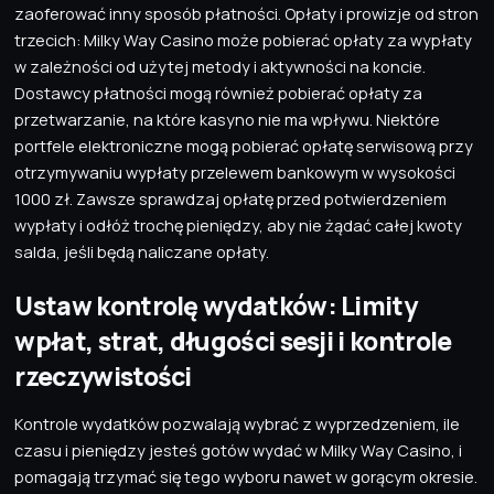
zaoferować inny sposób płatności. Opłaty i prowizje od stron
trzecich: Milky Way Casino może pobierać opłaty za wypłaty
w zależności od użytej metody i aktywności na koncie.
Dostawcy płatności mogą również pobierać opłaty za
przetwarzanie, na które kasyno nie ma wpływu. Niektóre
portfele elektroniczne mogą pobierać opłatę serwisową przy
otrzymywaniu wypłaty przelewem bankowym w wysokości
1000 zł. Zawsze sprawdzaj opłatę przed potwierdzeniem
wypłaty i odłóż trochę pieniędzy, aby nie żądać całej kwoty
salda, jeśli będą naliczane opłaty.
Ustaw kontrolę wydatków: Limity
wpłat, strat, długości sesji i kontrole
rzeczywistości
Kontrole wydatków pozwalają wybrać z wyprzedzeniem, ile
czasu i pieniędzy jesteś gotów wydać w Milky Way Casino, i
pomagają trzymać się tego wyboru nawet w gorącym okresie.