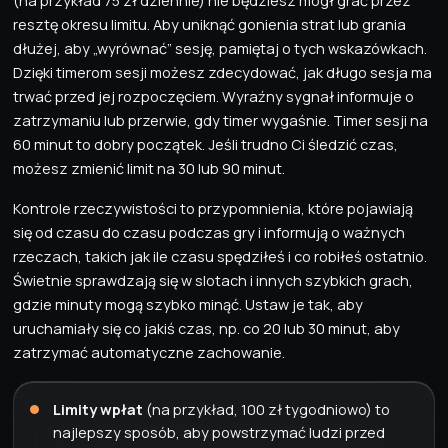
(na przykład 75 zł dziennie) nie będziesz mógł grać przez
resztę okresu limitu. Aby uniknąć gonienia strat lub grania
dłużej, aby „wyrównać” sesję, pamiętaj o tych wskazówkach.
Dzięki timerom sesji możesz zdecydować, jak długo sesja ma
trwać przed jej rozpoczęciem. Wyraźny sygnał informuje o
zatrzymaniu lub przerwie, gdy timer wygaśnie. Timer sesji na
60 minut to dobry początek. Jeśli trudno Ci śledzić czas,
możesz zmienić limit na 30 lub 90 minut.
Kontrole rzeczywistości to przypomnienia, które pojawiają
się od czasu do czasu podczas gry i informują o ważnych
rzeczach, takich jak ile czasu spędziłeś i co robiłeś ostatnio.
Świetnie sprawdzają się w slotach i innych szybkich grach,
gdzie minuty mogą szybko minąć. Ustaw je tak, aby
uruchamiały się co jakiś czas, np. co 20 lub 30 minut, aby
zatrzymać automatyczne zachowanie.
Limity wpłat
(na przykład, 100 zł tygodniowo) to
najlepszy sposób, aby powstrzymać ludzi przed