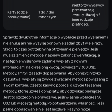
niektórzy wydawcy
przetwarzają
Karty (gdzie
1 do 7 dni
zwroty dłużej niż
obsługiwane)
roboczych
inne rodzaje
płatności.
Sprawdź dwukrotnie informacje o wypłacie przed wysłaniem i
nie anuluj ani nie wysyłaj ponownie żądań zbyt wiele razy.
Skróci to czas potrzebny na otrzymanie pieniędzy. Jeśli
musisz zmienić metodę, najpierw zakończ weryfikację, a
następnie wyślij nowe żądanie wypłaty z nowymi
informacjami na określoną kwotę, powiedzmy 300 USD.
Metody, limity i zasady dopasowania: Aby obniżyć ryzyko
oszustwa, wypłaty są zwykle zwracane metodą powiązaną z
Twoim kontem. Często kasyno poprosi o użycie tej samej
metody, której użyłeś do wpłaty, aby odzyskać pieniądze.
Jest to szczególnie prawdziwe, jeśli właśnie wpłaciłeś 50
USD lub więcej tą metodą. Po potwierdzeniu własności, jeśli
pełne dopasowanie nie jest możliwe, kasyno może