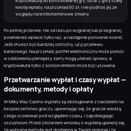
kryptowalutę do kontrolowanej gry, ustal z góry stałą
kwotę wpłaty, na przykład 50 zł, i nie podnoś jej ze
względu na krótkoterminowe zmiany.
Po pełnej przerwie, nie od razu po wygranej lub przegranej,
powinieneś wpłacić tylko raz, a następnie ponownie ocenić.
Jeśli chcesz być bardziej ostrożny, użyj przelewu
bankowego. Na przykład, portfel elektroniczny może pomóc
w oddzieleniu pieniędzy, karty mogą ułatwić sprawy, a
kryptowaluta tylko z ścisłym limitem może być używana.
Przetwarzanie wypłat i czasy wypłat —
dokumenty, metody i opłaty
W Milky Way Casino wypłaty są obsługiwane z naciskiem na
bezpieczeństwo graczy, upewniając się, że gracze wiedzą,
czego oczekiwać pod względem czasu, i zapobiegając
oszustwom. Przed złożeniem wniosku o wypłatę upewnij się,
że wybrana metoda jest dostępna w Twoim regionie i że