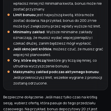
wpłacisz mniej niż minimalna kwota, bonus może nie
zostać przyznany.
Limit bonusu
jest najwyższą kwotą, która może
zostać dodana. Na przykład, bonus do 200 zł nie
może być zwiększony przez wpłaty wyższe niż limit.
Minimalny zakład
: Wyższe minimalne zakłady
oznaczają, że musisz wydać więcej pieniędzy i
czekać dłużej, zanim będziesz mógł wypłacić.
Jeśli okno jest krótkie
, możesz czuć, że musisz grać
więcej niż planowałeś.
Gry, które się liczą
Niektóre gry liczą się mniej, co
utrudnia wyczyszczenie bonusu.
Maksymalny zakład podczas aktywnego bonusu
:
Jeśli przekroczysz limit, wszelkie wygrane z promocji
zostaną odrzucone.
Bezpieczne dołączenie: Jeśli masz tylko czas na krótką
sesję, wybierz ofertę, która pasuje do tego przedziału
czasowego. Na przykład, bonus depozytowy 20 zł jest