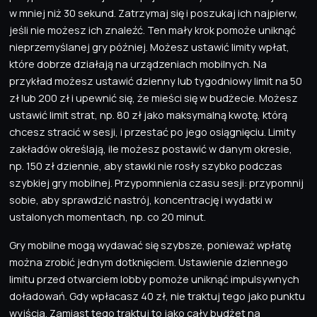
w mniej niż 30 sekund. Zatrzymaj się i poszukaj ich najpierw,
jeśli nie możesz ich znaleźć. Ten mały krok pomoże uniknąć
nieprzemyślanej gry później. Możesz ustawić limity wpłat,
które dobrze działają na urządzeniach mobilnych. Na
przykład możesz ustawić dzienny lub tygodniowy limit na 50
zł lub 200 zł i upewnić się, że mieści się w budżecie. Możesz
ustawić limit strat, np. 80 zł jako maksymalną kwotę, którą
chcesz stracić w sesji, i przestać po jego osiągnięciu. Limity
zakładów określają, ile możesz postawić w danym okresie,
np. 150 zł dziennie, aby stawki nie rosły szybko podczas
szybkiej gry mobilnej. Przypomnienia czasu sesji: przypomnij
sobie, aby sprawdzić nastrój, koncentrację i wydatki w
ustalonych momentach, np. co 20 minut.
Gry mobilne mogą wydawać się szybsze, ponieważ wpłatę
można zrobić jednym dotknięciem. Ustawienie dziennego
limitu przed otwarciem lobby pomoże uniknąć impulsywnych
doładowań. Gdy wpłacasz 40 zł, nie traktuj tego jako punktu
wyjścia. Zamiast tego traktuj to jako cały budżet na