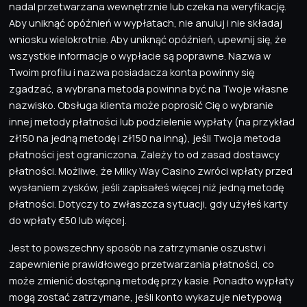
nadal przetwarzana wewnętrznie lub czeka na weryfikację.
Aby uniknąć opóźnień w wypłatach, nie anuluj i nie składaj
wniosku wielokrotnie. Aby uniknąć opóźnień, upewnij się, że
wszystkie informacje o wypłacie są poprawne. Nazwa w
Twoim profilu i nazwa posiadacza konta powinny się
zgadzać, a wybrana metoda powinna być na Twoje własne
nazwisko. Obsługa klienta może poprosić Cię o wybranie
innej metody płatności lub podzielenie wypłaty (na przykład
zł150 na jedną metodę i zł150 na inną), jeśli Twoja metoda
płatności jest ograniczona. Zależy to od zasad dostawcy
płatności. Możliwe, że Milky Way Casino zwróci wpłaty przed
wysłaniem zysków, jeśli zapisałeś więcej niż jedną metodę
płatności. Dotyczy to zwłaszcza sytuacji, gdy użyłeś karty
do wpłaty €50 lub więcej.
Jest to powszechny sposób na zatrzymanie oszustw i
zapewnienie prawidłowego przetwarzania płatności, co
może zmienić dostępną metodę przy kasie. Ponadto wypłaty
mogą zostać zatrzymane, jeśli konto wykazuje nietypową