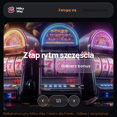
Zaloguj się
Zarejestruj się
Stu
łap rytm szczęścia
raj teraz
Odbierz bonus
Graj
2/2
Strona główna
Kod promocyjny Milky Way Casino dla Polski - Odbierz swój bonus