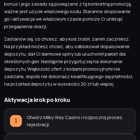
bonus i jego zasady są powiązane z tą konkretną promocją,
ważne jest użycie właściwego kodu. Staranne skopiowanie
go i aktywacja we właściwym czasie pomoże Ci uniknąć
przegapienia okazji.
Zastanów się, co chcesz, aby kod zrobił, zanim zaczniesz.
Na przykład możesz chcieć, aby odblokował dopasowanie
depozytu, dał Ci darmowe spiny lub uruchomił pakiet dla
określonych gier. Następnie przygotuj się na dokonanie
depozytu. Większość ofert z kodami promocyjnymi nie
zadziała, dopóki nie dokonasz kwalifikującego się płatności,
na przykład depozytu w wysokości 20 zł lub więcej.
Aktywacja krok po kroku
Otwórz Milky Way Casino i rozpocznij proces
rejestracji.