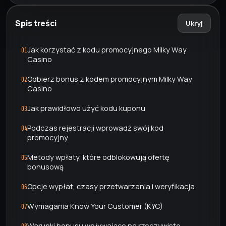
Spis treści
Ukryj
Jak korzystać z kodu promocyjnego Milky Way
01
Casino
Odbierz bonus z kodem promocyjnym Milky Way
02
Casino
Jak prawidłowo użyć kodu kuponu
03
Podczas rejestracji wprowadź swój kod
04
promocyjny
Metody wpłaty, które odblokowują ofertę
05
bonusową
Opcje wypłat, czasy przetwarzania i weryfikacja
06
Wymagania Know Your Customer (KYC)
07
Warunki bonusu wpływające na rzeczywiste