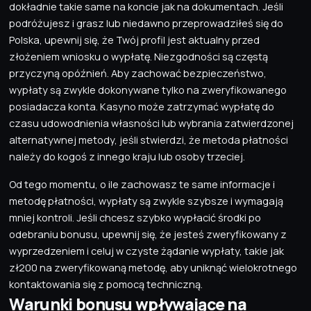
dokładnie takie same na koncie jak na dokumentach. Jeśli
podróżujesz i grasz lub niedawno przeprowadziłeś się do
Polska, upewnij się, że Twój profil jest aktualny przed
złożeniem wniosku o wypłatę. Niezgodności są częstą
przyczyną opóźnień. Aby zachować bezpieczeństwo,
wypłaty są zwykle dokonywane tylko na zweryfikowanego
posiadacza konta. Kasyno może zatrzymać wypłatę do
czasu udowodnienia własności lub wybrania zatwierdzonej
alternatywnej metody, jeśli stwierdzi, że metoda płatności
należy do kogoś z innego kraju lub osoby trzeciej.
Od tego momentu, o ile zachowasz te same informacje i
metodę płatności, wypłaty są zwykle szybsze i wymagają
mniej kontroli. Jeśli chcesz szybko wypłacić środki po
odebraniu bonusu, upewnij się, że jesteś zweryfikowany z
wyprzedzeniem i celuj w czyste żądanie wypłaty, takie jak
zł200 na zweryfikowaną metodę, aby uniknąć wielokrotnego
kontaktowania się z pomocą techniczną.
Warunki bonusu wpływające na