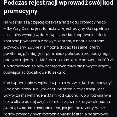
Podczas rejestracji wprowadź swój kod
promocyjny
Najważniejszą częścią korzystania z kodu promocyjnego
Milky Way Casino jest formularz rejestracyjny. Gdy spełnisz
minimalny wymóg wpłaty i wpiszesz kod poprawnie, oferta
zostanie powiązana z nowym kontem, a bonus zostanie
aktywowany. Zwykle nie można dodać tej samej oferty
powitalnej później, jeśli pominiesz pole kodu promocyjnego
podczas rejestracji. Możesz uniknąć utraty bonusu do 200 zł
lub darmowych spinów dostępnych tylko dla nowych graczy,
poświęcając dodatkowe 10 sekund.
Kod kuponu należy wpisać w polu o nazwie „Kod promocyjny”,
„Kod bonusowy” lub „Voucher” na stronie rejestracji. Jest
ukryty za małym linkiem „Mam kod kuponu” lub w rozwijanym
bloku blisko dolnej części formularza w niektórych układach.
Skopiuj i wklej kod dokładnie tak, jak jest pokazany. Wiele
kodów promocyjnych rozróżnia wielkość liter, a dodatkowe