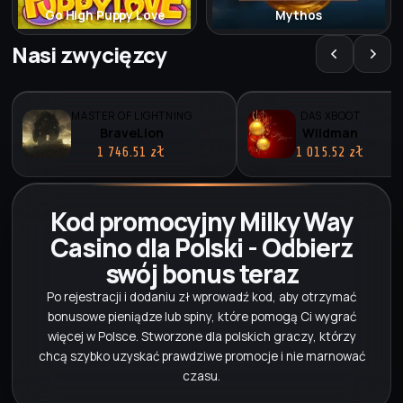
Go High Puppy Love
Mythos
Nasi zwycięzcy
MASTER OF LIGHTNING
DAS XBOOT
BraveLion
Wildman
1 746.51 zł
1 015.52 zł
Kod promocyjny Milky Way
Casino dla Polski - Odbierz
swój bonus teraz
Po rejestracji i dodaniu zł wprowadź kod, aby otrzymać
bonusowe pieniądze lub spiny, które pomogą Ci wygrać
więcej w Polsce. Stworzone dla polskich graczy, którzy
chcą szybko uzyskać prawdziwe promocje i nie marnować
czasu.