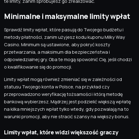
te limity, zanim spróbujesz go zrealizować.
Minimalne i maksymalne limity wpłat
Sprawdź limity wpłat, które pasują do Twojego budżetu i
metody płatności, zanim użyjesz kodu kuponu Milky Way
Casino. Minimum są ustawione, aby pokryć koszty
przetwarzania, a maksimum dla bezpieczeństwa i
odpowiedzialnej gry. Oba te mogą spowolnić Cię, jeśli chodzi
o kwalifikowanie się do promocji.
Limity wpłat mogą również zmieniać się w zależności od
statusu Twojego konta w Polsce, na przykład czy
przeprowadzono weryfikację tożsamości i którą metodę
bankową wybierzesz. Mądrzej jest podzielić większą wpłatę
na kilka mniejszych wpłat tylko wtedy, gdy pozwalają na to
warunki promocji, aby nie stracić szansy na większy bonus.
Limity wpłat, które widzi większość graczy