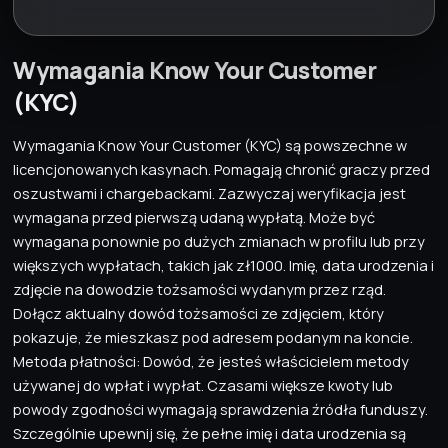
Wymagania Know Your Customer
(KYC)
Wymagania Know Your Customer (KYC) są powszechne w
licencjonowanych kasynach. Pomagają chronić graczy przed
oszustwami i chargebackami. Zazwyczaj weryfikacja jest
wymagana przed pierwszą udaną wypłatą. Może być
wymagana ponownie po dużych zmianach w profilu lub przy
większych wypłatach, takich jak zł1000. Imię, data urodzenia i
zdjęcie na dowodzie tożsamości wydanym przez rząd.
Dołącz aktualny dowód tożsamości ze zdjęciem, który
pokazuje, że mieszkasz pod adresem podanym na koncie.
Metoda płatności: Dowód, że jesteś właścicielem metody
używanej do wpłat i wypłat. Czasami większe kwoty lub
powody zgodności wymagają sprawdzenia źródła funduszy.
Szczególnie upewnij się, że pełne imię i data urodzenia są