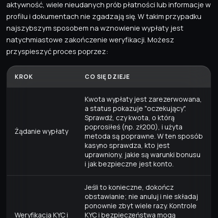
aktywność, wiele nieudanych prób płatności lub informacje w
profilu i dokumentach nie zgadzają się. W takim przypadku
najszybszym sposobem na wznowienie wypłaty jest
natychmiastowe zakończenie weryfikacji. Możesz
przyspieszyć proces poprzez:
KROK
CO SIĘ DZIEJE
Kwota wypłaty jest zarezerwowana,
a status pokazuje "oczekujący".
Sprawdź, czy kwota, o którą
poprosiłeś (np. zł200), i użyta
Żądanie wypłaty
metoda są poprawne. W ten sposób
kasyno sprawdza, kto jest
uprawniony, jakie są warunki bonusu
i jak bezpieczne jest konto.
Jeśli to konieczne, dokończ
obstawianie; nie anuluj i nie składaj
ponownie zbyt wiele razy. Kontrole
Weryfikacja KYC i
KYC i bezpieczeństwa mogą