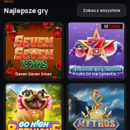
teraz
Najlepsze gry
Zobacz wszystkie
Seven Seven Xmas
Fruits On Ice Collection -10E