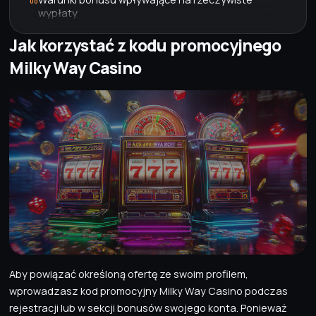
08
wypłaty
Jak korzystać z kodu promocyjnego
Minimalne i maksymalne limity wpłat
09
Milky Way Casino
Dostęp do kasyna mobilnego i kwalifikowalność do
10
bonusów
Często zadawane pytania
11
Aby powiązać określoną ofertę ze swoim profilem,
wprowadzasz kod promocyjny Milky Way Casino podczas
rejestracji lub w sekcji bonusów swojego konta. Ponieważ