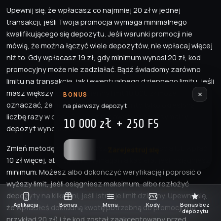
Upewnij się, że wpłacasz co najmniej 20 zł w jednej
transakcji, jeśli Twoja promocja wymaga minimalnego
kwalifikującego się depozytu. Jeśli warunki promocji nie
mówią, że można łączyć wiele depozytów, nie wpłacaj więcej
niż to. Gdy wpłacasz 19 zł, gdy minimum wynosi 20 zł, kod
promocyjny może nie zadziałać. Bądź świadomy zarówno
limitu na transakcję, jak i ewentualnego dziennego limitu, jeśli
masz większy kapitał. Dzienny limit 10 000 zł może
BONUS
oznaczać, że możesz doładować konto tylko określoną
na pierwszy depozyt
liczbę razy w ciągu 24 godzin, nawet jeśli maksymalny
10 000 zł + 250 FS
depozyt wynosi 5 000 zł.
Zmień metodę na taką z niższym progiem wejścia lub wpłać
Zarejestruj się
10 zł więcej, aby spełnić wymagania kasjera, jeśli osiągniesz
minimum. Możesz albo dokończyć weryfikację i poprosić o
wyższy limit, jeśli osiągniesz maksimum, albo rozłożyć
depozyty na kilka dni, jeśli istnieje limit dzienny. Upewnij się,
Aplikacja
Bonus
Menu
Kody
Bonus bez
że wpłaciłeś dokładną kwotę potrzebną do promocji (na
depozytu
przykład 20 zł) i że kod został zaakceptowany przed