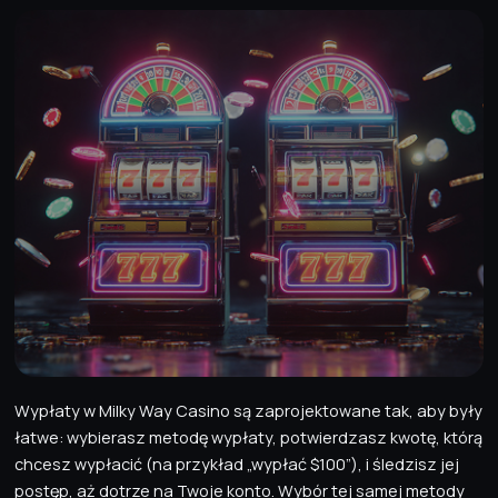
Wypłaty w Milky Way Casino są zaprojektowane tak, aby były
łatwe: wybierasz metodę wypłaty, potwierdzasz kwotę, którą
chcesz wypłacić (na przykład „wypłać $100”), i śledzisz jej
postęp, aż dotrze na Twoje konto. Wybór tej samej metody