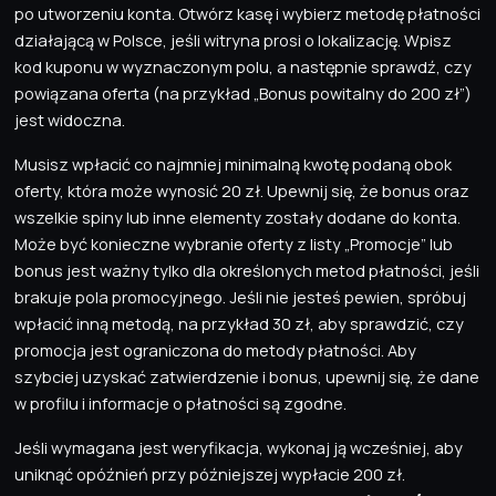
po utworzeniu konta. Otwórz kasę i wybierz metodę płatności
działającą w Polsce, jeśli witryna prosi o lokalizację. Wpisz
kod kuponu w wyznaczonym polu, a następnie sprawdź, czy
powiązana oferta (na przykład „Bonus powitalny do 200 zł”)
jest widoczna.
Musisz wpłacić co najmniej minimalną kwotę podaną obok
oferty, która może wynosić 20 zł. Upewnij się, że bonus oraz
wszelkie spiny lub inne elementy zostały dodane do konta.
Może być konieczne wybranie oferty z listy „Promocje” lub
bonus jest ważny tylko dla określonych metod płatności, jeśli
brakuje pola promocyjnego. Jeśli nie jesteś pewien, spróbuj
wpłacić inną metodą, na przykład 30 zł, aby sprawdzić, czy
promocja jest ograniczona do metody płatności. Aby
szybciej uzyskać zatwierdzenie i bonus, upewnij się, że dane
w profilu i informacje o płatności są zgodne.
Jeśli wymagana jest weryfikacja, wykonaj ją wcześniej, aby
uniknąć opóźnień przy późniejszej wypłacie 200 zł.